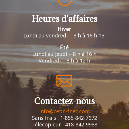
Heures d'affaires
Hiver
Lundi au vendredi – 8 h à 16 h 15
Été
Lundi au jeudi – 8 h à 16 h
Vendredi – 8 h à 12 h

Contactez-nous
info@cepn-fnec.com
Sans frais : 1-855-842-7672
Télécopieur : 418-842-9988