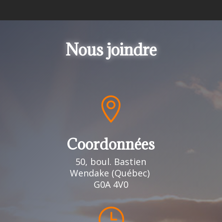
Nous joindre

Coordonnées
50, boul. Bastien
Wendake (Québec)
G0A 4V0
}