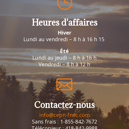
}
Heures d'affaires
Hiver
Lundi au vendredi – 8 h à 16 h 15
Été
Lundi au jeudi – 8 h à 16 h
Vendredi – 8 h à 12 h

Contactez-nous
info@cepn-fnec.com
Sans frais : 1-855-842-7672
Télécopieur : 418-842-9988