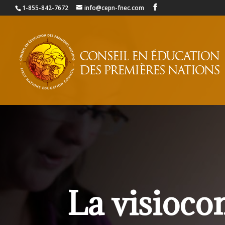
1-855-842-7672
info@cepn-fnec.com
La visioco