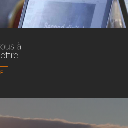
vous à
lettre
RE