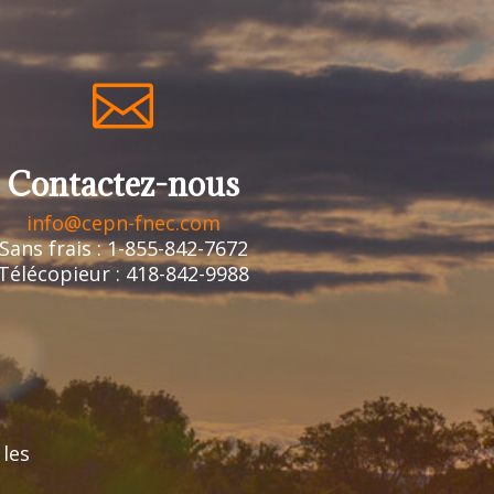

Contactez-nous
info@cepn-fnec.com
Sans frais : 1-855-842-7672
Télécopieur : 418-842-9988
 les