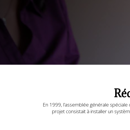
Réd
En 1999, l’assemblée générale spéciale c
projet consistait à installer un s