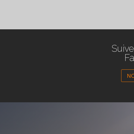
Suive
F
NO