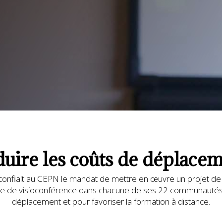
uire les coûts de déplace
onfiait au CEPN le mandat de mettre en œuvre un projet de vi
ystème de visioconférence dans chacune de ses 22 communauté
déplacement et pour favoriser la formation à distance.