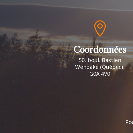

Coordonnées
50, boul. Bastien
Wendake (Québec)
G0A 4V0
Pou