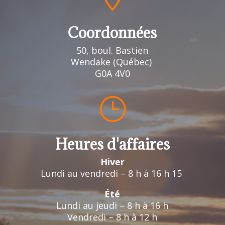
Coordonnées
50, boul. Bastien
Wendake (Québec)
G0A 4V0
}
Heures d'affaires
Hiver
Lundi au vendredi – 8 h à 16 h 15
Été
Lundi au jeudi – 8 h à 16 h
Vendredi – 8 h à 12 h