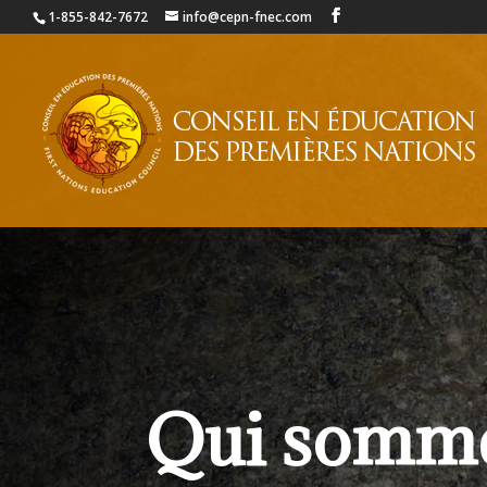
1-855-842-7672
info@cepn-fnec.com
Qui somm