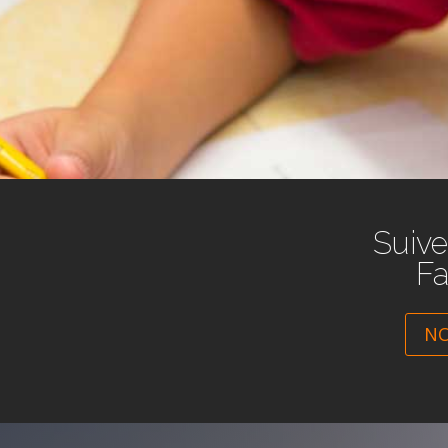
Suive
F
NO