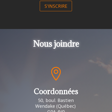
S'INSCRIRE
Nous joindre

Coordonnées
50, boul. Bastien
Wendake (Québec)
G0A 4V0